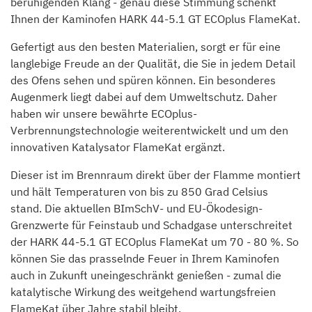
beruhigenden Klang - genau diese Stimmung schenkt
Ihnen der Kaminofen HARK 44-5.1 GT ECOplus FlameKat.
Gefertigt aus den besten Materialien, sorgt er für eine
langlebige Freude an der Qualität, die Sie in jedem Detail
des Ofens sehen und spüren können. Ein besonderes
Augenmerk liegt dabei auf dem Umweltschutz. Daher
haben wir unsere bewährte ECOplus-
Verbrennungstechnologie weiterentwickelt und um den
innovativen Katalysator FlameKat ergänzt.
Dieser ist im Brennraum direkt über der Flamme montiert
und hält Temperaturen von bis zu 850 Grad Celsius
stand. Die aktuellen BImSchV- und EU-Ökodesign-
Grenzwerte für Feinstaub und Schadgase unterschreitet
der HARK 44-5.1 GT ECOplus FlameKat um 70 - 80 %. So
können Sie das prasselnde Feuer in Ihrem Kaminofen
auch in Zukunft uneingeschränkt genießen - zumal die
katalytische Wirkung des weitgehend wartungsfreien
FlameKat über Jahre stabil bleibt.