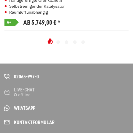
Handgefertigte Ofenkacheln
Selbstreinigender Katalysator
Raumluftunabhängig
AB 5.749,00
€
*
A+
02065-997-0
LIVE-CHAT
WHATSAPP
KONTAKT­FORMULAR