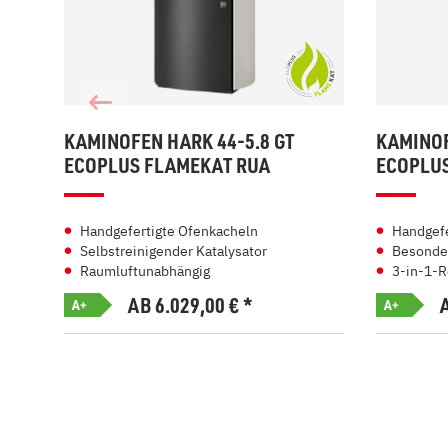
KAMINOFEN HARK 44-5.8 GT
KAMINOF
ECOPLUS FLAMEKAT RUA
ECOPLU
Handgefertigte Ofenkacheln
Handgefe
Selbstreinigender Katalysator
Besonder
Raumluftunabhängig
3-in-1-R
AB 6.029,00
€
*
A+
A+