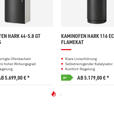
EN HARK 44-5.8 GT
KAMINOFEN HARK 116 E
S
FLAMEKAT
rtigte Ofenkacheln
Klare Linienführung
s hoher Wirkungsgrad
Selbstreinigender Katalysator
egelung
Komfort-Regelung
AB 5.699,00
€
*
AB 5.179,00
€
*
A+