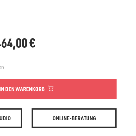
.464,00
€
en
IN DEN WARENKORB
UDIO
ONLINE-BERATUNG