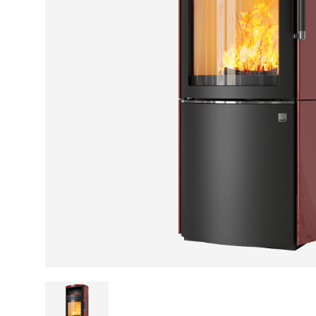
Kamin und Dunstabzugshaube
Alternativen 
CO-Melder anbringen
Wärmepumpe
Kamin und Rauchmelder
Holzvergaser
Pelletofen im Wohnzimmer
Heizen mit Pe