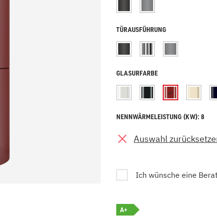
zu Öl und Gas
E bis G
 mit Kamin
H bis N
TÜRAUSFÜHRUNG
kessel
O bis S
llets
T bis Z
GLASURFARBE
NENNWÄRMELEISTUNG (KW): 8
Auswahl zurücksetze
Ich wünsche eine Bera
A+