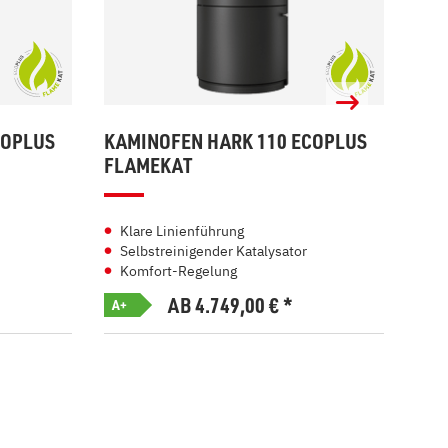
COPLUS
KAMINOFEN HARK 110 ECOPLUS
KAM
FLAMEKAT
FL
Klare Linienführung
Kl
Selbstreinigender Katalysator
Se
Komfort-Regelung
Ko
AB 4.749,00
€
*
A+
A+