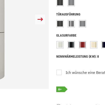
zu Öl und Gas
E bis G
 mit Kamin
H bis N
TÜRAUSFÜHRUNG
kessel
O bis S
llets
T bis Z
GLASURFARBE
NENNWÄRMELEISTUNG (KW): 8
Ich wünsche eine Bera
A+