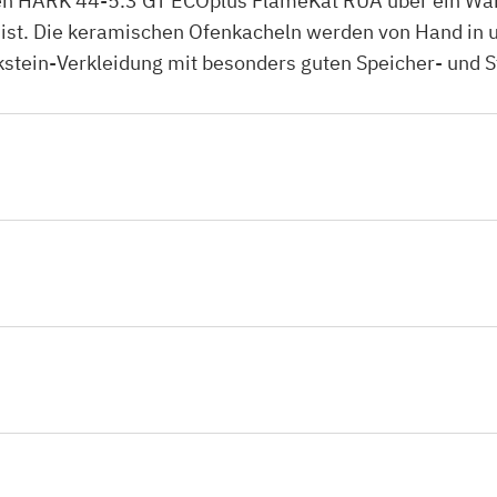
en HARK 44-5.3 GT ECOplus FlameKat RUA über ein Warm
it ist. Die keramischen Ofenkacheln werden von Hand in
eckstein-Verkleidung mit besonders guten Speicher- und 