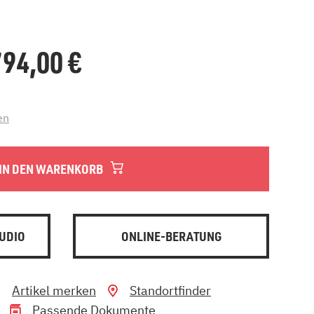
.794,00
€
en
IN DEN WARENKORB
UDIO
ONLINE-BERATUNG
Artikel merken
Standortfinder
Passende Dokumente