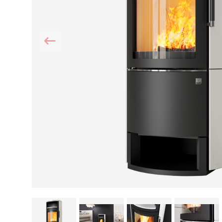
Kamin und Dunstabzugshaube
Alternativen 
CO-Melder anbringen
Wärmepumpe
Kamin und Rauchmelder
Holzvergaser
Pelletofen im Wohnzimmer
Heizen mit Pe