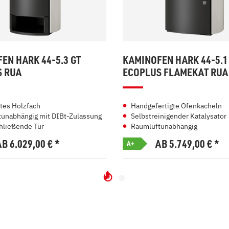
EN HARK 44-5.3 GT
KAMINOFEN HARK 44-5.1
S RUA
ECOPLUS FLAMEKAT RUA
rtes Holzfach
Handgefertigte Ofenkacheln
unabhängig mit DIBt-Zulassung
Selbstreinigender Katalysator
hließende Tür
Raumluftunabhängig
AB 6.029,00
€
*
AB 5.749,00
€
*
A+