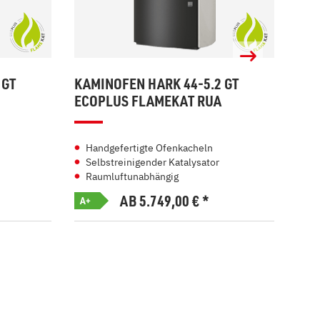
 GT
KAMINOFEN HARK 44-5.2 GT
KAM
ECOPLUS FLAMEKAT RUA
ECO
Handgefertigte Ofenkacheln
Kl
Selbstreinigender Katalysator
Se
Raumluftunabhängig
Ra
AB 5.749,00
€
*
A+
A+