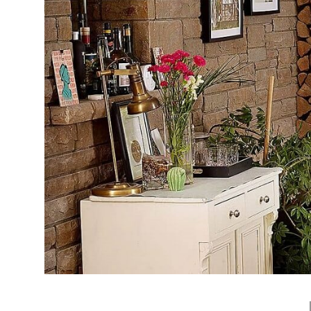
Kamin und Dunstabzugshaube
Alternativen 
CO-Melder anbringen
Wärmepumpe
Kamin und Rauchmelder
Holzvergaser
Pelletofen im Wohnzimmer
Heizen mit Pe