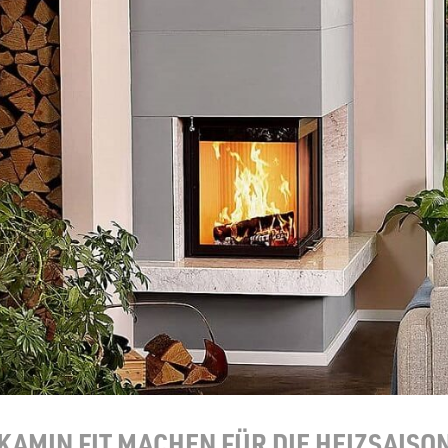
zu Öl und Gas
E bis G
 mit Kamin
H bis N
kessel
O bis S
llets
T bis Z
KAMIN FIT MACHEN FÜR DIE HEIZSAISO