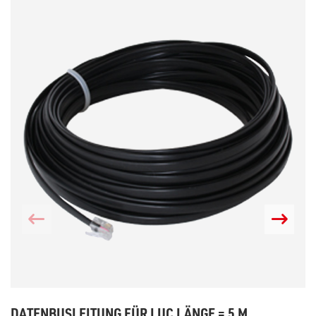
DATENBUSLEITUNG FÜR LUC LÄNGE = 5 M