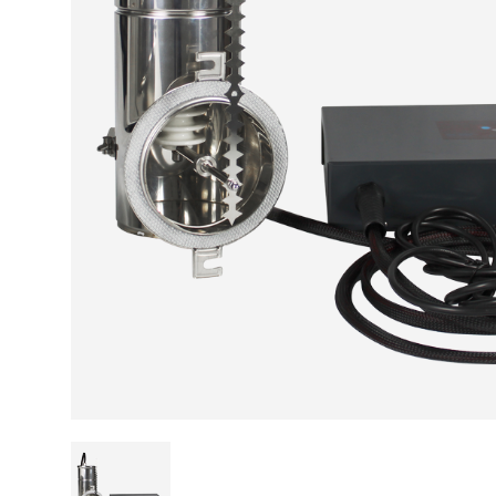
Kamin und Dunstabzugshaube
Alternativen 
CO-Melder anbringen
Wärmepumpe
Kamin und Rauchmelder
Holzvergaser
Pelletofen im Wohnzimmer
Heizen mit Pe