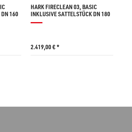
IC
HARK FIRECLEAN 03, BASIC
HAR
 DN 160
INKLUSIVE SATTELSTÜCK DN 180
INK
2.419,00
€
*
2.4