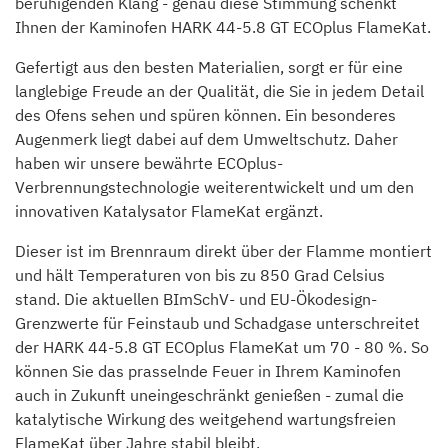
beruhigenden Klang - genau diese Stimmung schenkt
Ihnen der Kaminofen HARK 44-5.8 GT ECOplus FlameKat.
Gefertigt aus den besten Materialien, sorgt er für eine
langlebige Freude an der Qualität, die Sie in jedem Detail
des Ofens sehen und spüren können. Ein besonderes
Augenmerk liegt dabei auf dem Umweltschutz. Daher
haben wir unsere bewährte ECOplus-
Verbrennungstechnologie weiterentwickelt und um den
innovativen Katalysator FlameKat ergänzt.
Dieser ist im Brennraum direkt über der Flamme montiert
und hält Temperaturen von bis zu 850 Grad Celsius
stand. Die aktuellen BImSchV- und EU-Ökodesign-
Grenzwerte für Feinstaub und Schadgase unterschreitet
der HARK 44-5.8 GT ECOplus FlameKat um 70 - 80 %. So
können Sie das prasselnde Feuer in Ihrem Kaminofen
auch in Zukunft uneingeschränkt genießen - zumal die
katalytische Wirkung des weitgehend wartungsfreien
FlameKat über Jahre stabil bleibt.