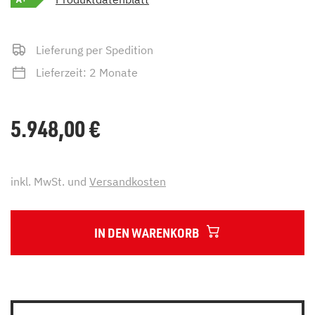
Lieferung per Spedition
Lieferzeit: 2 Monate
5.948,00
€
inkl. MwSt. und
Versandkosten
IN DEN WARENKORB