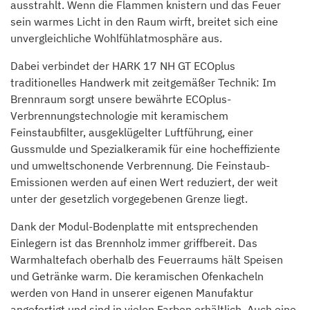
ausstrahlt. Wenn die Flammen knistern und das Feuer
sein warmes Licht in den Raum wirft, breitet sich eine
unvergleichliche Wohlfühlatmosphäre aus.
Dabei verbindet der HARK 17 NH GT ECOplus
traditionelles Handwerk mit zeitgemäßer Technik: Im
Brennraum sorgt unsere bewährte ECOplus-
Verbrennungstechnologie mit keramischem
Feinstaubfilter, ausgeklügelter Luftführung, einer
Gussmulde und Spezialkeramik für eine hocheffiziente
und umweltschonende Verbrennung. Die Feinstaub-
Emissionen werden auf einen Wert reduziert, der weit
unter der gesetzlich vorgegebenen Grenze liegt.
Dank der Modul-Bodenplatte mit entsprechenden
Einlegern ist das Brennholz immer griffbereit. Das
Warmhaltefach oberhalb des Feuerraums hält Speisen
und Getränke warm. Die keramischen Ofenkacheln
werden von Hand in unserer eigenen Manufaktur
angefertigt und sind in vielen Farben erhältlich. Auch eine