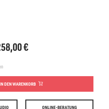
.258,00
€
en
IN DEN WARENKORB
UDIO
ONLINE-BERATUNG