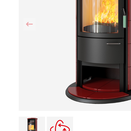
Kamin und Dunstabzugshaube
Alternativen 
CO-Melder anbringen
Wärmepumpe
Kamin und Rauchmelder
Holzvergaser
Pelletofen im Wohnzimmer
Heizen mit Pe