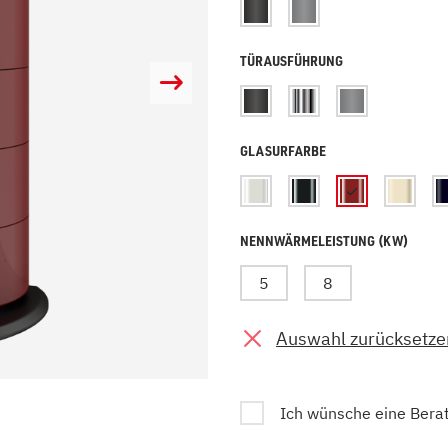
zu Öl und Gas
E bis G
 mit Kamin
H bis N
TÜRAUSFÜHRUNG
kessel
O bis S
llets
T bis Z
GLASURFARBE
NENNWÄRMELEISTUNG (KW)
5
8
Auswahl zurücksetze
Ich wünsche eine Bera