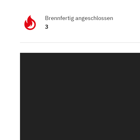
Kamin und Dunstabzugshaube
Alternativen 
CO-Melder anbringen
Wärmepumpe
Brennfertig angeschlossen
Kamin und Rauchmelder
Holzvergaser
3
Pelletofen im Wohnzimmer
Heizen mit Pe