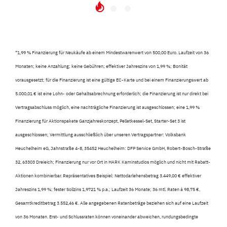
*
1,99 % Finanzierung für Neukäufe ab einem Mindestwarenwert von 500,00 Euro. Laufzeit von 36
Monaten; keine Anzahlung; keine Gebühren; effektiver Jahreszins von 1,99 %; Bonität
vorausgesetzt; für die Finanzierung ist eine gültige EC-Karte und bei einem Finanzierungswert ab
5.000,01 € ist eine Lohn- oder Gehaltsabrechnung erforderlich; die Finanzierung ist nur direkt bei
Vertragsabschluss möglich, eine nachträgliche Finanzierung ist ausgeschlossen; eine 1,99 %
Finanzierung für Aktionspakete Ganzjahreskonzept, Pelletkessel-Set, Starter-Set 3 ist
ausgeschlossen; Vermittlung ausschließlich über unseren Vertragspartner: Volksbank
Heuchelheim eG, Jahnstraße 4-8, 35452 Heuchelheim: DFP Service GmbH, Robert-Bosch-Straße
32, 63303 Dreieich; Finanzierung nur vor Ort in HARK Kaminstudios möglich und nicht mit Rabatt-
Aktionen kombinierbar. Repräsentatives Beispiel: Nettodarlehensbetrag 3.449,00 € effektiver
Jahreszins 1,99 %; fester Sollzins 1,9721 % p.a.; Laufzeit 36 Monate; 36 mtl. Raten á 98,75 €,
Gesamtkreditbetrag 3.552,46 €. Alle angegebenen Ratenbeträge beziehen sich auf eine Laufzeit
von 36 Monaten. Erst- und Schlussraten können voneinander abweichen, rundungsbedingte