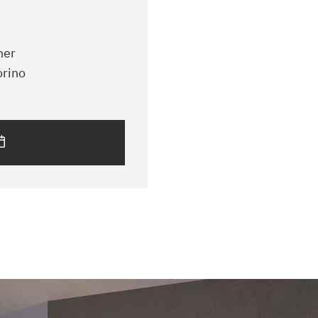
her
orino