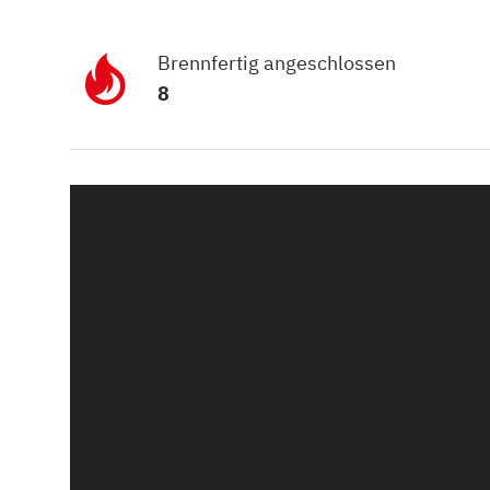
Kamin und Dunstabzugshaube
Alternativen 
CO-Melder anbringen
Wärmepumpe
Brennfertig angeschlossen
Kamin und Rauchmelder
Holzvergaser
8
Pelletofen im Wohnzimmer
Heizen mit Pe