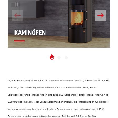
KAMINÖFEN
*
1,99 % Finanzierung für Neukäufe ab einem Mindestwarenwert von 500,00 Euro. Laufzeit von 36
Monaten; keine Anzahlung; keine Gebühren; effektiver Jahreszins von 1,99 %; Bonität
vorausgesetzt; für die Finanzierung ist eine gültige EC-Karte und bei einem Finanzierungswert ab
5.000,01 € ist eine Lohn- oder Gehaltsabrechnung erforderlich; die Finanzierung ist nur direkt bei
Vertragsabschluss möglich, eine nachträgliche Finanzierung ist ausgeschlossen; eine 1,99 %
Finanzierung für Aktionspakete Ganzjahreskonzept, Pelletkessel-Set, Starter-Set 3 ist