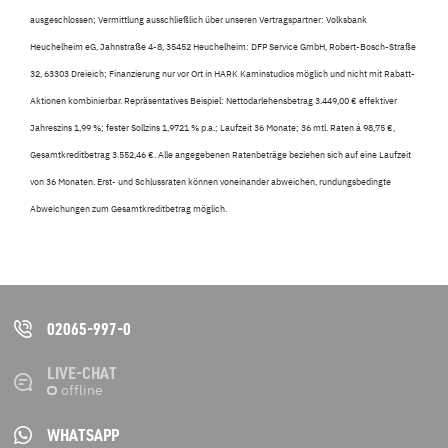
ausgeschlossen; Vermittlung ausschließlich über unseren Vertragspartner: Volksbank
Heuchelheim eG, Jahnstraße 4-8, 35452 Heuchelheim: DFP Service GmbH, Robert-Bosch-Straße
32, 63303 Dreieich; Finanzierung nur vor Ort in HARK Kaminstudios möglich und nicht mit Rabatt-
Aktionen kombinierbar. Repräsentatives Beispiel: Nettodarlehensbetrag 3.449,00 € effektiver
Jahreszins 1,99 %; fester Sollzins 1,9721 % p.a.; Laufzeit 36 Monate; 36 mtl. Raten á 98,75 €,
Gesamtkreditbetrag 3.552,46 €. Alle angegebenen Ratenbeträge beziehen sich auf eine Laufzeit
von 36 Monaten. Erst- und Schlussraten können voneinander abweichen, rundungsbedingte
Abweichungen zum Gesamtkreditbetrag möglich.
02065-997-0
LIVE-CHAT
WHATSAPP