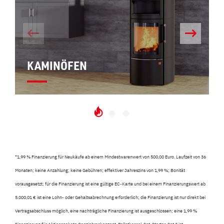
KAMINÖFEN
*
1,99 % Finanzierung für Neukäufe ab einem Mindestwarenwert von 500,00 Euro. Laufzeit von 36
Monaten; keine Anzahlung; keine Gebühren; effektiver Jahreszins von 1,99 %; Bonität
vorausgesetzt; für die Finanzierung ist eine gültige EC-Karte und bei einem Finanzierungswert ab
5.000,01 € ist eine Lohn- oder Gehaltsabrechnung erforderlich; die Finanzierung ist nur direkt bei
Vertragsabschluss möglich, eine nachträgliche Finanzierung ist ausgeschlossen; eine 1,99 %