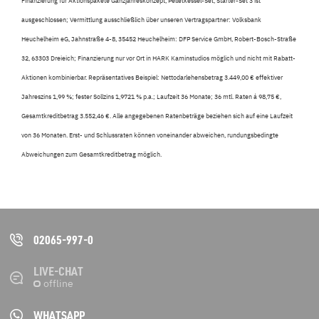
Finanzierung für Aktionspakete Ganzjahreskonzept, Pelletkessel-Set, Starter-Set 3 ist
ausgeschlossen; Vermittlung ausschließlich über unseren Vertragspartner: Volksbank
Heuchelheim eG, Jahnstraße 4-8, 35452 Heuchelheim: DFP Service GmbH, Robert-Bosch-Straße
32, 63303 Dreieich; Finanzierung nur vor Ort in HARK Kaminstudios möglich und nicht mit Rabatt-
Aktionen kombinierbar. Repräsentatives Beispiel: Nettodarlehensbetrag 3.449,00 € effektiver
Jahreszins 1,99 %; fester Sollzins 1,9721 % p.a.; Laufzeit 36 Monate; 36 mtl. Raten á 98,75 €,
Gesamtkreditbetrag 3.552,46 €. Alle angegebenen Ratenbeträge beziehen sich auf eine Laufzeit
von 36 Monaten. Erst- und Schlussraten können voneinander abweichen, rundungsbedingte
Abweichungen zum Gesamtkreditbetrag möglich.
02065-997-0
LIVE-CHAT
WHATSAPP