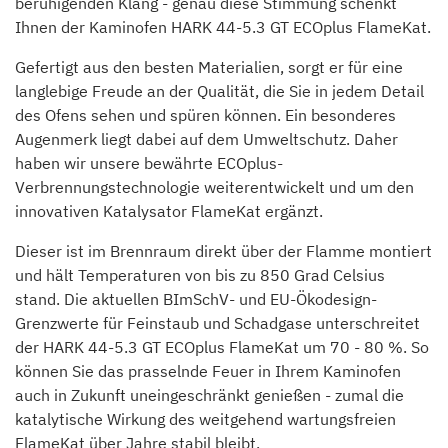
beruhigenden Klang - genau diese Stimmung schenkt
Ihnen der Kaminofen HARK 44-5.3 GT ECOplus FlameKat.
Gefertigt aus den besten Materialien, sorgt er für eine
langlebige Freude an der Qualität, die Sie in jedem Detail
des Ofens sehen und spüren können. Ein besonderes
Augenmerk liegt dabei auf dem Umweltschutz. Daher
haben wir unsere bewährte ECOplus-
Verbrennungstechnologie weiterentwickelt und um den
innovativen Katalysator FlameKat ergänzt.
Dieser ist im Brennraum direkt über der Flamme montiert
und hält Temperaturen von bis zu 850 Grad Celsius
stand. Die aktuellen BImSchV- und EU-Ökodesign-
Grenzwerte für Feinstaub und Schadgase unterschreitet
der HARK 44-5.3 GT ECOplus FlameKat um 70 - 80 %. So
können Sie das prasselnde Feuer in Ihrem Kaminofen
auch in Zukunft uneingeschränkt genießen - zumal die
katalytische Wirkung des weitgehend wartungsfreien
FlameKat über Jahre stabil bleibt.