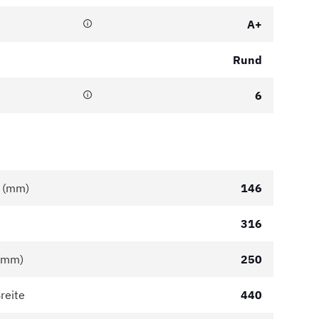
A+
Rund
6
r (mm)
146
316
 (mm)
250
reite
440