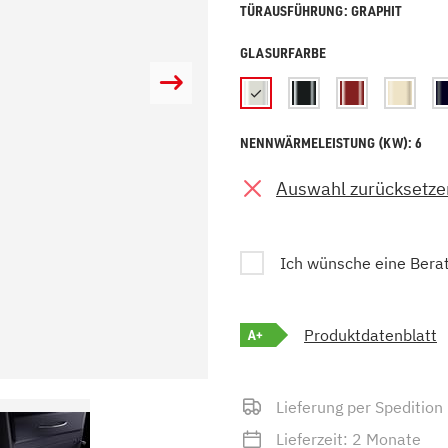
TÜRAUSFÜHRUNG: GRAPHIT
zu Öl und Gas
E bis G
 mit Kamin
H bis N
GLASURFARBE
kessel
O bis S
llets
T bis Z
NENNWÄRMELEISTUNG (KW): 6
Auswahl zurücksetze
Ich wünsche eine Bera
A+
Produktdatenblatt
Lieferung per Spedition
Lieferzeit: 2 Monate