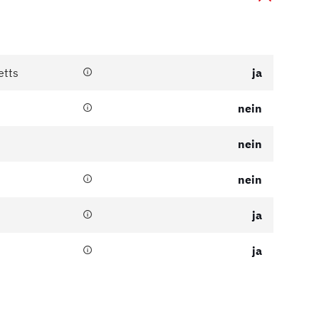
etts
ja
nein
nein
nein
ja
ja