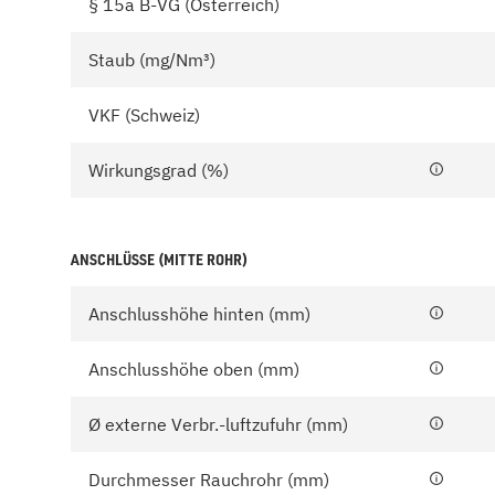
§ 15a B-VG (Österreich)
Staub (mg/Nm³)
VKF (Schweiz)
Wirkungsgrad (%)
ANSCHLÜSSE (MITTE ROHR)
Anschlusshöhe hinten (mm)
Anschlusshöhe oben (mm)
Ø externe Verbr.-luftzufuhr (mm)
Durchmesser Rauchrohr (mm)