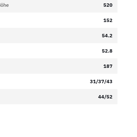
Höhe
520
152
54.2
52.8
187
31/37/43
44/52