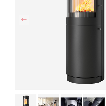
Kamin und Dunstabzugshaube
Alternativen 
CO-Melder anbringen
Wärmepumpe
Kamin und Rauchmelder
Holzvergaser
Pelletofen im Wohnzimmer
Heizen mit Pe