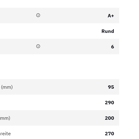
A+
Rund
6
r (mm)
95
290
 (mm)
200
reite
270