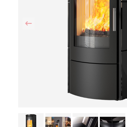
Kamin und Dunstabzugshaube
Alternativen 
CO-Melder anbringen
Wärmepumpe
Kamin und Rauchmelder
Holzvergaser
Pelletofen im Wohnzimmer
Heizen mit Pe