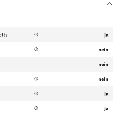
etts
ja
nein
nein
nein
ja
ja