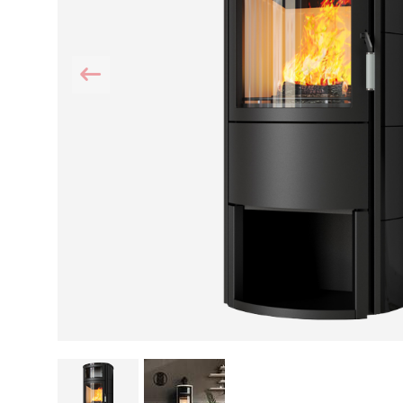
Kamin und Dunstabzugshaube
Alternativen 
CO-Melder anbringen
Wärmepumpe
Kamin und Rauchmelder
Holzvergaser
Pelletofen im Wohnzimmer
Heizen mit Pe