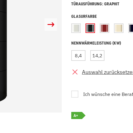
TÜRAUSFÜHRUNG: GRAPHIT
zu Öl und Gas
E bis G
 mit Kamin
H bis N
GLASURFARBE
kessel
O bis S
llets
T bis Z
NENNWÄRMELEISTUNG (KW)
8,4
14,2
Auswahl zurücksetze
Ich wünsche eine Bera
A+