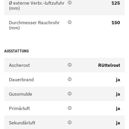
Ø externe Verbr.-luftzufuhr
125
(mm)
Durchmesser Rauchrohr
150
(mm)
AUSSTATTUNG
Ascherost
Rüttelrost
Dauerbrand
ja
Gussmulde
ja
Primärluft
ja
Sekundärluft
ja