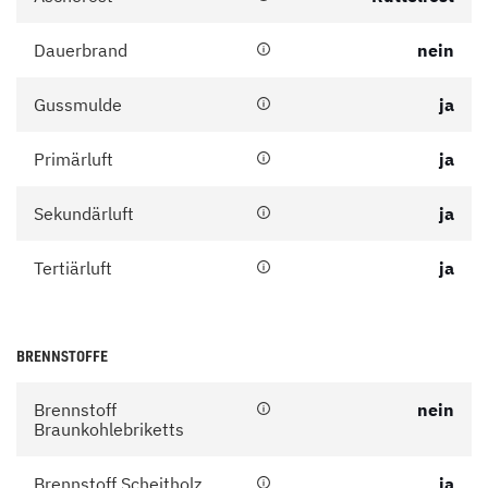
Dauerbrand
nein
Gussmulde
ja
Primärluft
ja
Sekundärluft
ja
Tertiärluft
ja
BRENNSTOFFE
Brennstoff
nein
Braunkohlebriketts
Brennstoff Scheitholz
ja