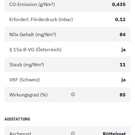
CO-Emission (g/Nm³)
0,435
Erforderl. Förderdruck (mbar)
0,12
NOx Gehalt (mg/Nm³)
84
§ 15a B-VG (Österreich)
ja
Staub (mg/Nm³)
11
VKF (Schweiz)
ja
Wirkungsgrad (%)
85
AUSSTATTUNG
Ascherost
Rüttelrost