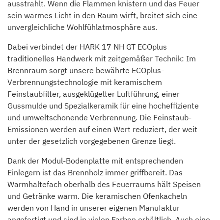
ausstrahlt. Wenn die Flammen knistern und das Feuer
sein warmes Licht in den Raum wirft, breitet sich eine
unvergleichliche Wohlfühlatmosphäre aus.
Dabei verbindet der HARK 17 NH GT ECOplus
traditionelles Handwerk mit zeitgemäßer Technik: Im
Brennraum sorgt unsere bewährte ECOplus-
Verbrennungstechnologie mit keramischem
Feinstaubfilter, ausgeklügelter Luftführung, einer
Gussmulde und Spezialkeramik für eine hocheffiziente
und umweltschonende Verbrennung. Die Feinstaub-
Emissionen werden auf einen Wert reduziert, der weit
unter der gesetzlich vorgegebenen Grenze liegt.
Dank der Modul-Bodenplatte mit entsprechenden
Einlegern ist das Brennholz immer griffbereit. Das
Warmhaltefach oberhalb des Feuerraums hält Speisen
und Getränke warm. Die keramischen Ofenkacheln
werden von Hand in unserer eigenen Manufaktur
angefertigt und sind in vielen Farben erhältlich. Auch eine