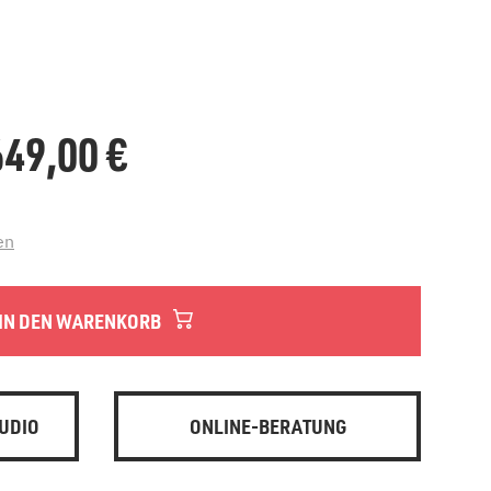
.649,00
€
en
IN DEN WARENKORB
UDIO
ONLINE-BERATUNG