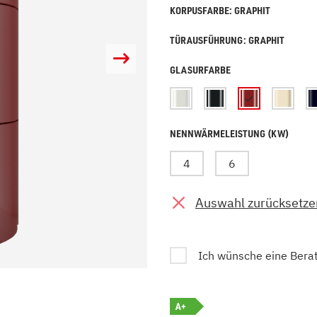
KORPUSFARBE: GRAPHIT
zu Öl und Gas
E bis G
 mit Kamin
H bis N
TÜRAUSFÜHRUNG: GRAPHIT
kessel
O bis S
llets
T bis Z
GLASURFARBE
NENNWÄRMELEISTUNG (KW)
4
6
Auswahl zurücksetze
Ich wünsche eine Bera
A+