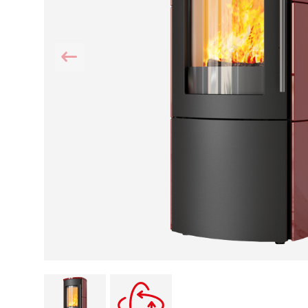
Kamin und Dunstabzugshaube
Alternativen 
CO-Melder anbringen
Wärmepumpe
Kamin und Rauchmelder
Holzvergaser
Pelletofen im Wohnzimmer
Heizen mit Pe