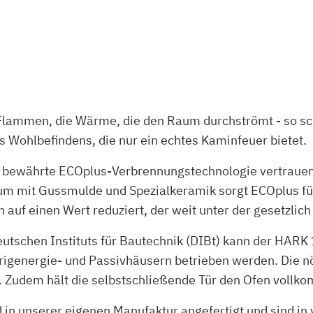
n Flammen, die Wärme, die den Raum durchströmt - so 
Wohlbefindens, die nur ein echtes Kaminfeuer bietet.
 bewährte ECOplus-Verbrennungstechnologie vertrauen.
um mit Gussmulde und Spezialkeramik sorgt ECOplus fü
uf einen Wert reduziert, der weit unter der gesetzlich
utschen Instituts für Bautechnik (DIBt) kann der HARK
genergie- und Passivhäusern betrieben werden. Die nö
 Zudem hält die selbstschließende Tür den Ofen vollko
 unserer eigenen Manufaktur angefertigt und sind in vi