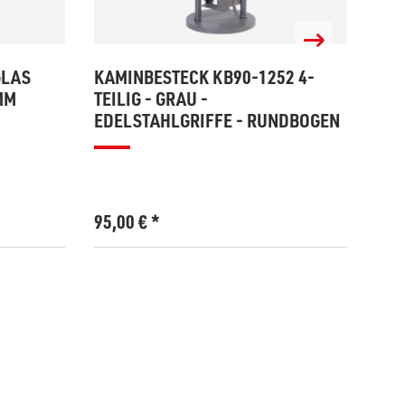
GLAS
KAMINBESTECK KB90-1252 4-
ANS
MM
TEILIG - GRAU -
595
EDELSTAHLGRIFFE - RUNDBOGEN
95,00
€
*
135