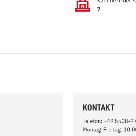
Kamine in der A
zu Öl und Gas
E bis G
7
 mit Kamin
H bis N
kessel
O bis S
llets
T bis Z
KONTAKT
Telefon: +49 5508-
Montag-Freitag: 10:0