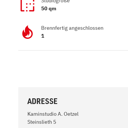
Studiogröße
Kamin und Dunstabzugshaube
Alternativen 
50 qm
CO-Melder anbringen
Wärmepumpe
Kamin und Rauchmelder
Holzvergaser
Pelletofen im Wohnzimmer
Heizen mit Pe
Brennfertig angeschlossen
1
ADRESSE
Kaminstudio A. Oetzel
Steinslieth 5