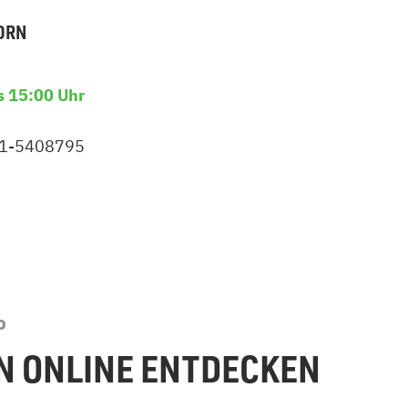
ORN
s 15:00 Uhr
51-5408795
P
N ONLINE ENTDECKEN