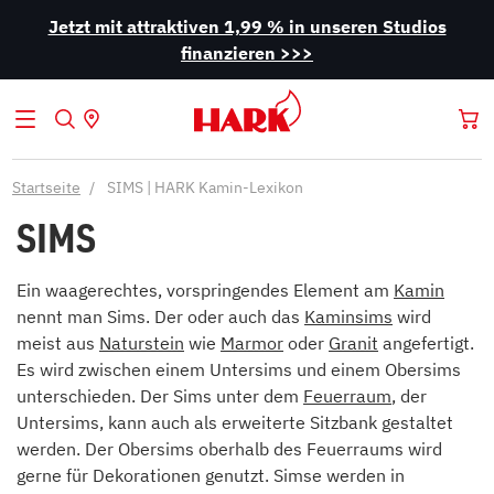
Jetzt mit attraktiven 1,99 % in unseren Studios
finanzieren >>>
Startseite
SIMS | HARK Kamin-Lexikon
SIMS
Ein waagerechtes, vorspringendes Element am
Kamin
nennt man Sims. Der oder auch das
Kaminsims
wird
meist aus
Naturstein
wie
Marmor
oder
Granit
angefertigt.
Es wird zwischen einem Untersims und einem Obersims
unterschieden. Der Sims unter dem
Feuerraum
, der
Untersims, kann auch als erweiterte Sitzbank gestaltet
werden. Der Obersims oberhalb des Feuerraums wird
gerne für Dekorationen genutzt. Simse werden in