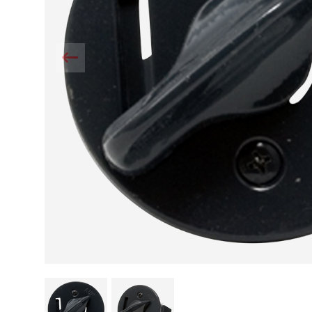
Kamin und Dunstabzugshaube
Alternativen 
CO-Melder anbringen
Wärmepumpe
Kamin und Rauchmelder
Holzvergaser
Pelletofen im Wohnzimmer
Heizen mit Pe