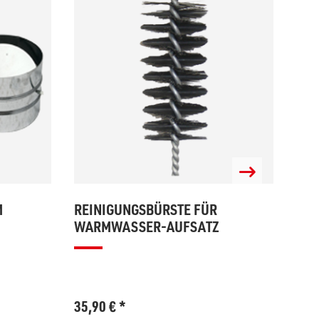
M
REINIGUNGSBÜRSTE FÜR
WAN
WARMWASSER-AUFSATZ
(KÜ
35,90
€
*
52,