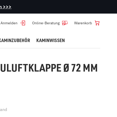
en >>>
Anmelden
Online-Beratung
Warenkorb
KAMINZUBEHÖR
KAMINWISSEN
ufuhr
Kaminöfen mit Katalysator
Wasserführende Kamine
Kaminbestecke
Pflegen
Kaminofen reinigen
Kleine Kaminöfen
Marmorkamine
Anzünder & Brennstoffe
ZULUFTKLAPPE Ø 72 MM
Kaminscheibe reinigen
Ofenrohr reinigen
Ethanol-Kamine
Staubabscheider
Kamin-Asche entsorgen
ECOplus-Filter reinigen
Speckstein reparieren
Kamintür Instandsetzung
FAQ
sand
Beratung und Kauf