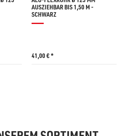
AUSZIEHBAR BIS 1,50 M -
FUN
SCHWARZ
SEL
MM
41,00
€
*
28,
UNSEREM SORTIMENT