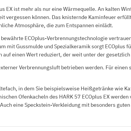
 EX ist mehr als nur eine Wärmequelle. An kalten Wint
eit vergessen können. Das knisternde Kaminfeuer erfül
chliche Atmosphäre, die zum Entspannen einlädt.
 bewährte ECOplus-Verbrennungstechnologie vertrauen.
um mit Gussmulde und Spezialkeramik sorgt ECOplus fü
uf einen Wert reduziert, der weit unter der gesetzlich
terner Verbrennungsluft betrieben werden. Für einen 
efach, in dem Sie beispielsweise Heißgetränke wie Kaf
ischen Ofenkacheln des HARK 57 ECOplus EX werden v
h. Auch eine Speckstein-Verkleidung mit besonders gute