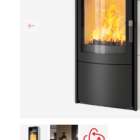
Kamin und Dunstabzugshaube
Alternativen 
CO-Melder anbringen
Wärmepumpe
Kamin und Rauchmelder
Holzvergaser
Pelletofen im Wohnzimmer
Heizen mit Pe