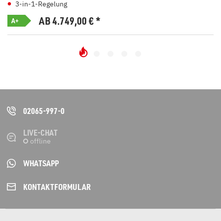
3-in-1-Regelung
AB 4.749,00
€
*
A+
02065-997-0
LIVE-CHAT
WHATSAPP
KONTAKT­FORMULAR