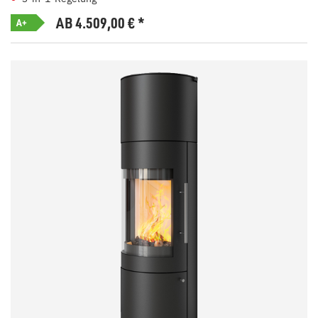
AB 4.509,00
€
*
A+