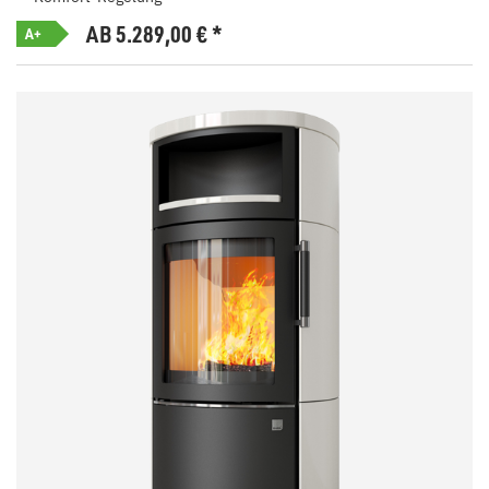
AB 5.289,00
€
*
A+