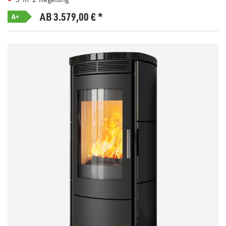
AB 3.579,00
€
*
A+