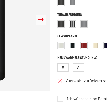
zu Öl und Gas
E bis G
 mit Kamin
H bis N
TÜRAUSFÜHRUNG
kessel
O bis S
llets
T bis Z
GLASURFARBE
NENNWÄRMELEISTUNG (KW)
5
8
Auswahl zurücksetze
Ich wünsche eine Bera