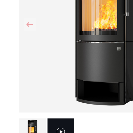
Kamin und Dunstabzugshaube
Alternativen 
CO-Melder anbringen
Wärmepumpe
Kamin und Rauchmelder
Holzvergaser
Pelletofen im Wohnzimmer
Heizen mit Pe