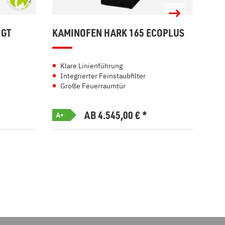
 GT
KAMINOFEN HARK 165 ECOPLUS
KAM
Klare Linienführung
Kl
Integrierter Feinstaubfilter
In
Große Feuerraumtür
Ko
AB 4.545,00
€
*
A+
A+