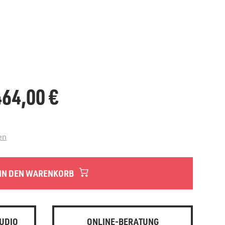
.464,00
€
en
IN DEN WARENKORB
UDIO
ONLINE-BERATUNG