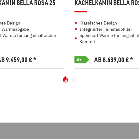
AMIN BELLA ROSA 25
KACHELKAMIN BELLA RO
hes Design
Klassisches Design
e Wärmeabgabe
Integrierter Feinstaubfilter
t Wärme für langanhaltenden
Speichert Wärme für langanha
Komfort
AB 9.459,00
€
*
AB 8.639,00
€
*
A+