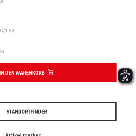
ge
Versand und Lieferung
Aufbau und Abnahme
Nutzung und Wartung
€/1 kg
en
IN DEN WARENKORB
STANDORTFINDER
Artikel merken