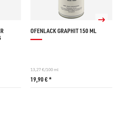
ER
OFENLACK GRAPHIT 150 ML
OFE
G
13,27 €/100 ml
13,2
19,90
€
*
19,