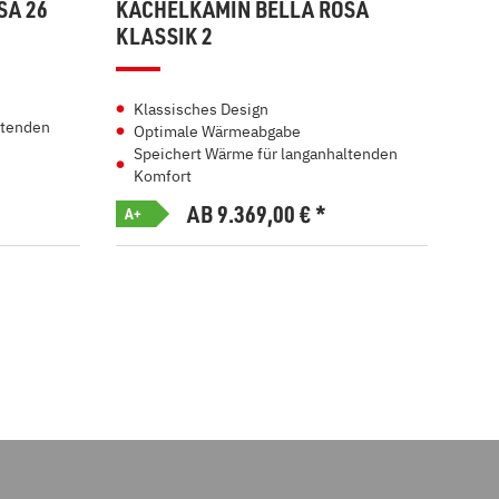
SA 26
KACHELKAMIN BELLA ROSA
KAC
KLASSIK 2
KLA
Klassisches Design
Kl
ltenden
Optimale Wärmeabgabe
Op
Speichert Wärme für langanhaltenden
Sp
Komfort
Ko
AB 9.369,00
€
*
A+
A+