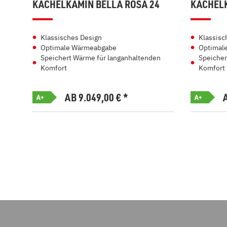
KACHELKAMIN BELLA ROSA 24
KACHELK
Klassisches Design
Klassisc
Optimale Wärmeabgabe
Optimal
Speichert Wärme für langanhaltenden
Speicher
Komfort
Komfort
AB 9.049,00
€
*
A+
A+