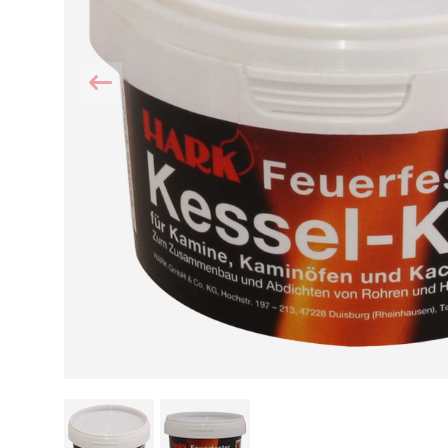
Kamin und Dunstabzugshaube
Alternativen 
CO-Melder anbringen
Wärmepumpe
Kamin und Rauchmelder
Holzvergaser
Pelletofen im Wohnzimmer
Heizen mit Pe