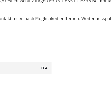
Gesichtsschutz tragen.P305 + P351 + P338 Bei Kontak
ntaktlinsen nach Möglichkeit entfernen. Weiter ausspü
0.4