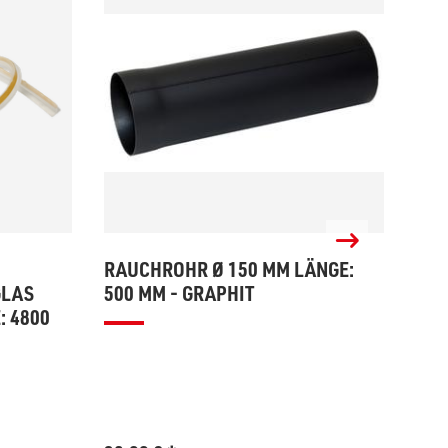
RAUCHROHR Ø 150 MM LÄNGE:
ANS
GLAS
500 MM - GRAPHIT
595
: 4800
GRA