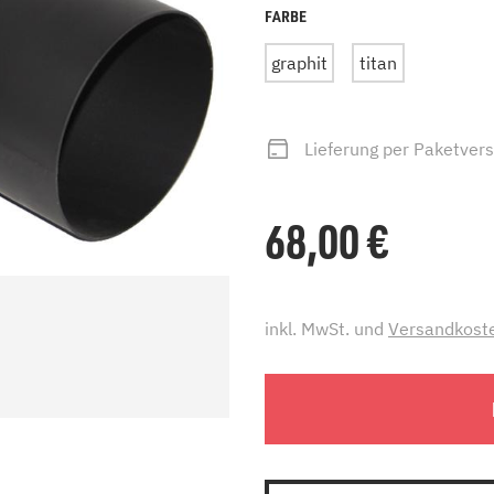
FARBE
zu Öl und Gas
E bis G
 mit Kamin
H bis N
graphit
titan
kessel
O bis S
llets
T bis Z
Lieferung per Paketver
68,00
€
inkl. MwSt. und
Versandkost