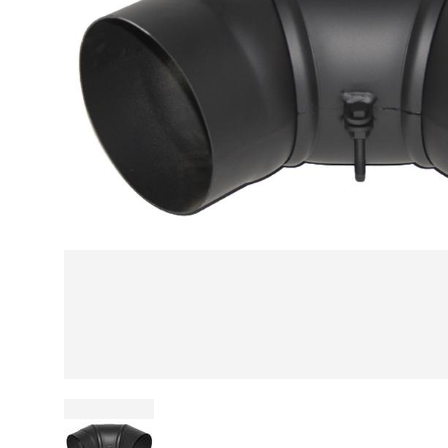
Kamin und Dunstabzugshaube
Alternativen 
CO-Melder anbringen
Wärmepumpe
Kamin und Rauchmelder
Holzvergaser
Pelletofen im Wohnzimmer
Heizen mit Pe