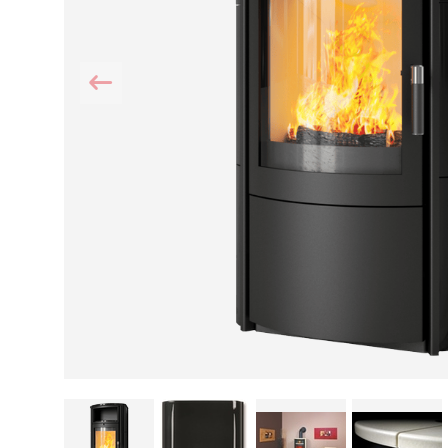
Kamin und Dunstabzugshaube
Alternativen 
CO-Melder anbringen
Wärmepumpe
Kamin und Rauchmelder
Holzvergaser
Pelletofen im Wohnzimmer
Heizen mit Pe