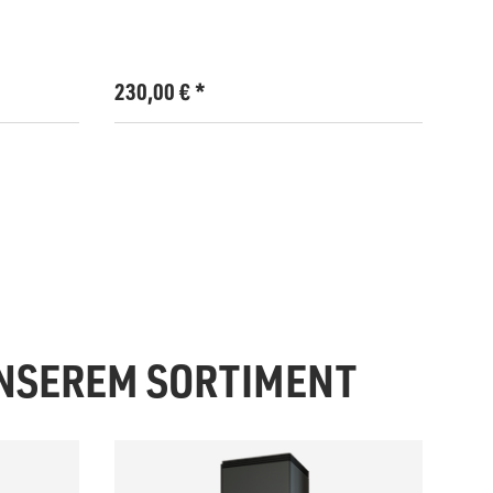
230,00
€
*
24,
UNSEREM SORTIMENT