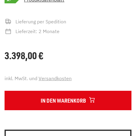
Lieferung per Spedition
Lieferzeit: 2 Monate
3.398,00
€
inkl. MwSt. und
Versandkosten
IN DEN WARENKORB