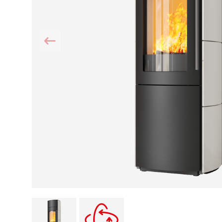
Kamin und Dunstabzugshaube
Alternativen 
CO-Melder anbringen
Wärmepumpe
Kamin und Rauchmelder
Holzvergaser
Pelletofen im Wohnzimmer
Heizen mit Pe