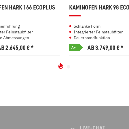
EN HARK 166 ECOPLUS
KAMINOFEN HARK 98 EC
nienführung
Schlanke Form
ter Feinstaubfilter
Integrierter Feinstaubfilter
e Abmessungen
Dauerbrandfunktion
AB 2.645,00
€
*
AB 3.749,00
€
*
A+
LIVE-CHAT