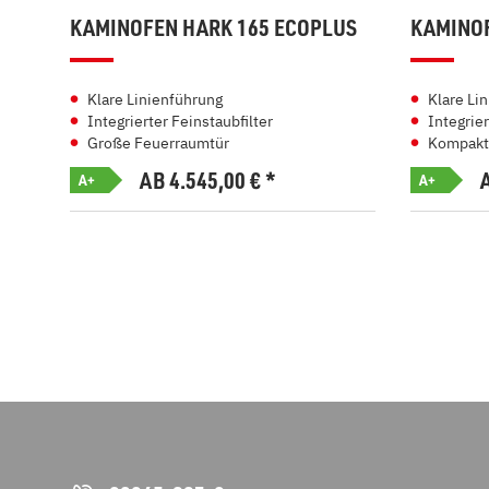
KAMINOFEN HARK 165 ECOPLUS
KAMINOF
Klare Linienführung
Klare Li
Integrierter Feinstaubfilter
Integrier
Große Feuerraumtür
Kompakt
AB 4.545,00
€
*
A+
A+