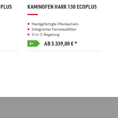
OPLUS
KAMINOFEN HARK 130 ECOPLUS
KAM
Handgefertigte Ofenkacheln
Kl
Integrierter Feinstaubfilter
In
3-in-1-Regelung
3-
AB 3.339,00
€
*
A+
A+