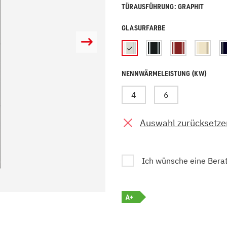
TÜRAUSFÜHRUNG: GRAPHIT
zu Öl und Gas
E bis G
 mit Kamin
H bis N
GLASURFARBE
kessel
O bis S
llets
T bis Z
NENNWÄRMELEISTUNG (KW)
4
6
Auswahl zurücksetze
Ich wünsche eine Bera
A+