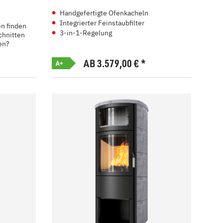
Handgefertigte Ofenkacheln
Integrierter Feinstaubfilter
en finden
3-in-1-Regelung
chnitten
en?
AB 3.579,00
€
*
A+