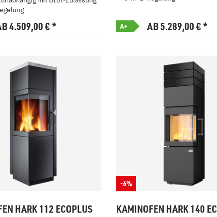
unabhängig mit DIBt-Zulassung
egelung
AB 4.509,00
€
*
AB 5.289,00
€
*
A+
-6%
EN HARK 112 ECOPLUS
KAMINOFEN HARK 140 E