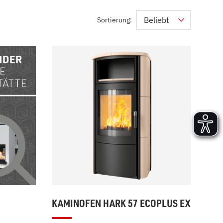
Versand und Lieferung
Beliebt
Sortierung:
Aufbau und Abnahme
Nutzung und Wartung
KAMINOFEN HARK 57 ECOPLUS EX