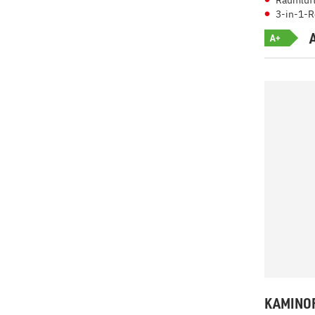
Raumluft
3-in-1-R
A+
KAMINOF