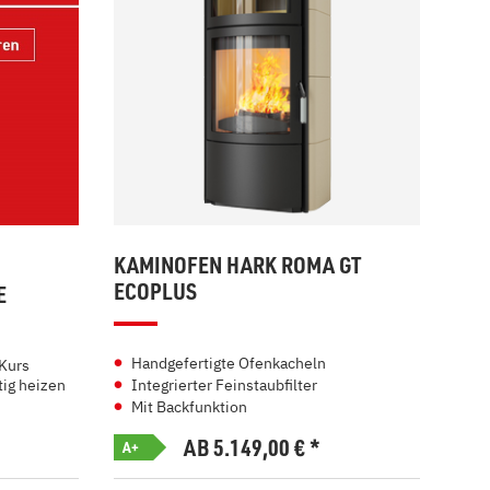
KAMINOFEN HARK ROMA GT
ECOPLUS
E
Handgefertigte Ofenkacheln
Kurs
ig heizen
Integrierter Feinstaubfilter
Mit Backfunktion
AB 5.149,00
€
*
A+