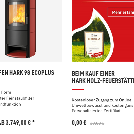
EN HARK 98 ECOPLUS
BEIM KAUF EINER
HARK HOLZ-FEUERSTÄTT
e Form
ter Feinstaubfilter
Kostenloser Zugang zum Online-
ndfunktion
Umweltbewusst und kostengünst
Personalisiertes Zertifikat
AB 3.749,00
€
*
0,00 €
39,00 €