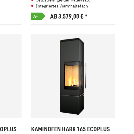
Selbstreinigender Katalysator
Integriertes Warmhaltefach
AB 3.579,00
€
*
A+
COPLUS
KAMINOFEN HARK 165 ECOPLUS