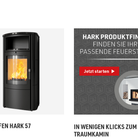
zu Öl und Gas
E bis G
 mit Kamin
H bis N
kessel
O bis S
llets
T bis Z
EN HARK 57
IN WENIGEN KLICKS ZUM
TRAUMKAMIN