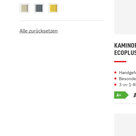
Alle zurücksetzen
KAMINOF
ECOPLU
Handgefe
Besonder
3-in-1-R
A+