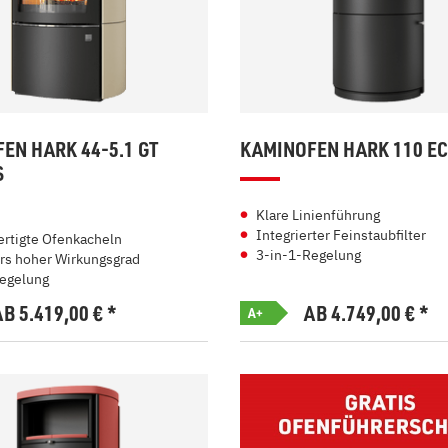
EN HARK 44-5.1 GT
KAMINOFEN HARK 110 E
S
Klare Linienführung
Integrierter Feinstaubfilter
rtigte Ofenkacheln
3-in-1-Regelung
s hoher Wirkungsgrad
egelung
AB 5.419,00
€
*
AB 4.749,00
€
*
A+