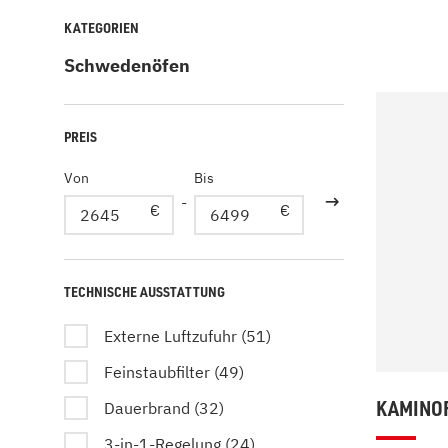
Kamin und Dunstabzugshaube
Alternativen 
KATEGORIEN
CO-Melder anbringen
Wärmepumpe
Schwedenöfen
Kamin und Rauchmelder
Holzvergaser
Pelletofen im Wohnzimmer
Heizen mit Pe
PREIS
Von
Bis
-
€
€
TECHNISCHE AUSSTATTUNG
Externe Luftzufuhr (51)
Feinstaubfilter (49)
KAMINOF
Dauerbrand (32)
3-in-1-Regelung (24)