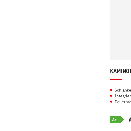
KAMINOF
Schlank
Integrier
Dauerbra
A+