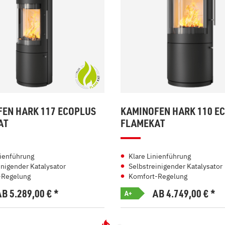
EN HARK 117 ECOPLUS
KAMINOFEN HARK 110 E
AT
FLAMEKAT
nienführung
Klare Linienführung
inigender Katalysator
Selbstreinigender Katalysator
-Regelung
Komfort-Regelung
AB 5.289,00
€
*
AB 4.749,00
€
*
A+