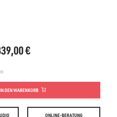
.839,00
€
en
IN DEN WARENKORB
UDIO
ONLINE-BERATUNG