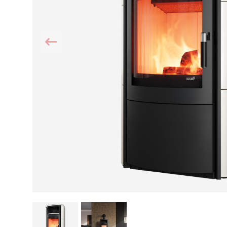
Kamin und Dunstabzugshaube
Alternativen 
CO-Melder anbringen
Wärmepumpe
Kamin und Rauchmelder
Holzvergaser
Pelletofen im Wohnzimmer
Heizen mit Pe