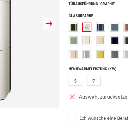
TÜRAUSFÜHRUNG: GRAPHIT
zu Öl und Gas
E bis G
 mit Kamin
H bis N
GLASURFARBE
kessel
O bis S
llets
T bis Z
NENNWÄRMELEISTUNG (KW)
5
7
Auswahl zurücksetze
Ich wünsche eine Bera