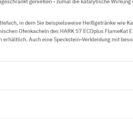
ngeschränkt genießen - zumal die katalytische Wirkun
efach, in dem Sie beispielsweise Heißgetränke wie Kaf
ischen Ofenkacheln des HARK 57 ECOplus FlameKat EX
en erhältlich. Auch eine Speckstein-Verkleidung mit bes