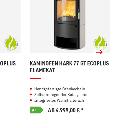
COPLUS
KAMINOFEN HARK 77 GT ECOPLUS
KAM
FLAMEKAT
FL
Handgefertigte Ofenkacheln
Ha
Selbstreinigender Katalysator
Se
Integriertes Warmhaltefach
In
AB 4.999,00
€
*
A+
A+