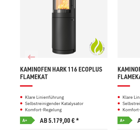
KAMINOFEN HARK 116 ECOPLUS
KAMINOF
FLAMEKAT
FLAMEK
Klare Linienführung
Klare Li
Selbstreinigender Katalysator
Selbstre
Komfort-Regelung
Komfort
AB 5.179,00
€
*
A+
A+