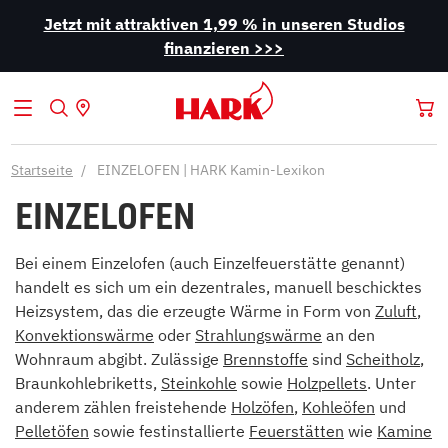
Jetzt mit attraktiven 1,99 % in unseren Studios
finanzieren >>>
Startseite
EINZELOFEN | HARK Kamin-Lexikon
EINZELOFEN
Bei einem Einzelofen (auch Einzelfeuerstätte genannt)
handelt es sich um ein dezentrales, manuell beschicktes
Heizsystem, das die erzeugte Wärme in Form von
Zuluft
,
Konvektionswärme
oder
Strahlungswärme
an den
Wohnraum abgibt. Zulässige
Brennstoffe
sind
Scheitholz
,
Braunkohlebriketts,
Steinkohle
sowie
Holzpellets
. Unter
anderem zählen freistehende
Holzöfen
,
Kohleöfen
und
Pelletöfen
sowie festinstallierte
Feuerstätten
wie
Kamine